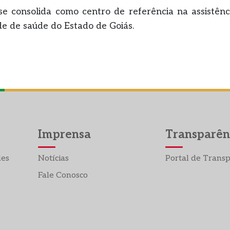
e consolida como centro de referência na assistênci
de de saúde do Estado de Goiás.
Imprensa
Transparên
des
Notícias
Portal de Trans
Fale Conosco